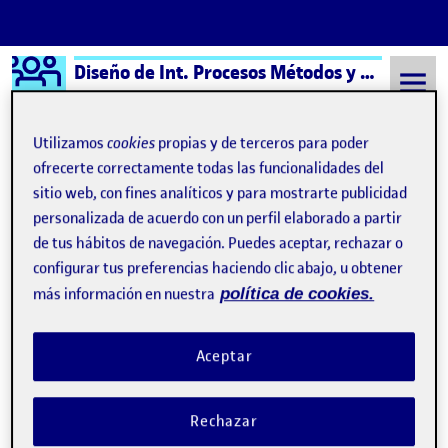
Logo Ágora
Diseño de Int. Procesos Métodos y Técnicas
Saltar al contenido
Utilizamos
cookies
propias y de terceros para poder
ofrecerte correctamente todas las funcionalidades del
sitio web, con fines analíticos y para mostrarte publicidad
Semestre 20221 - Aula 1
17 Octubre, 2022
personalizada de acuerdo con un perfil elaborado a partir
17 Octubre, 2022
de tus hábitos de navegación. Puedes aceptar, rechazar o
configurar tus preferencias haciendo clic abajo, u obtener
más información en nuestra
política de cookies.
PEC 1 – Observación Contextual: Compra Semanal en Bonpreu
Publicado por
Publicado por
Patricia Rubio Illescas
Visibilidad:
Fecha de publicación
17 octubre, 2022 10:36 pm
en PEC 1 – Observación Contextual
Pública
-
17 Oct 2022
-
comentario
Aceptar
Rechazar